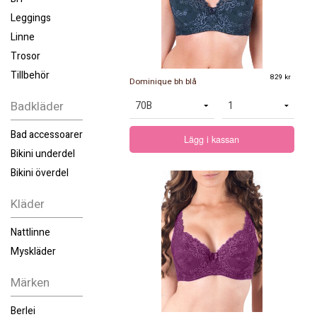
Leggings
Linne
Trosor
Tillbehör
829 kr
Dominique bh blå
Badkläder
Bad accessoarer
Lägg i kassan
Bikini underdel
Bikini överdel
Kläder
Nattlinne
Myskläder
Märken
Berlei