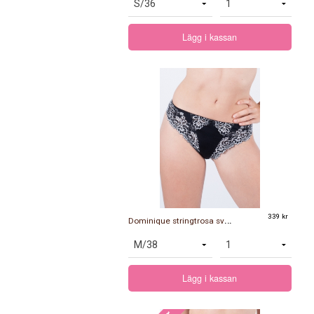
Lägg i kassan
D
ominique stringtrosa svart/silver
339 kr
Lägg i kassan