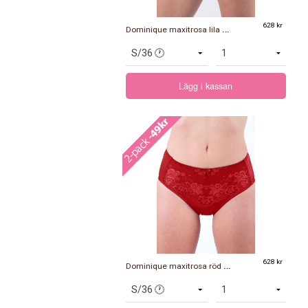
D
ominique maxitrosa lila 2-pack
628 kr
Lägg i kassan
D
ominique maxitrosa röd 2-pack
628 kr