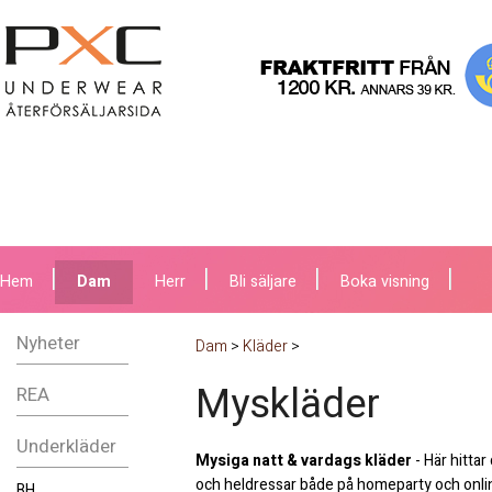
Hem
Dam
Herr
Bli säljare
Boka visning
Nyheter
Dam
>
Kläder
>
Myskläder
REA
Underkläder
Mysiga natt & vardags kläder
- Här hittar
och heldressar både på homeparty och onli
BH