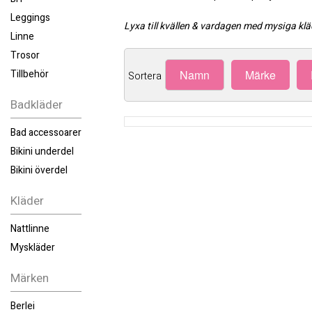
Leggings
Lyxa till kvällen & vardagen med mysiga klä
Linne
Trosor
Tillbehör
Namn
Märke
Sortera
Badkläder
Bad accessoarer
Bikini underdel
Bikini överdel
Kläder
Nattlinne
Myskläder
Märken
Berlei